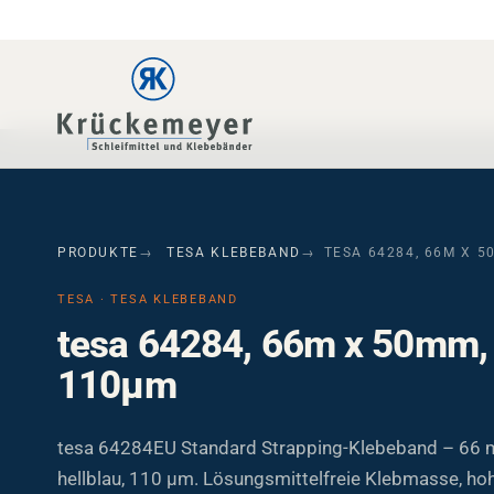
Skip to main navigation
Skip to main content
Skip to page footer
PRODUKTE
TESA KLEBEBAND
TESA 64284, 66M X 5
TESA · TESA KLEBEBAND
tesa 64284, 66m x 50mm, 
110µm
tesa 64284EU Standard Strapping-Klebeband – 66 
hellblau, 110 µm. Lösungsmittelfreie Klebmasse, hoh