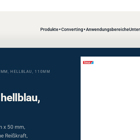
Produkte
Converting
Anwendungsbereiche
Unte
▼
▼
0MM, HELLBLAU, 110ΜM
hellblau,
m x 50 mm,
e Reißkraft,