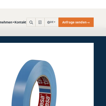
rnehmen
Kontakt
Anfrage senden
→
DE
▼
▼