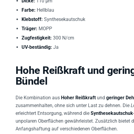
Dicke:
110 µm
Farbe:
Hellblau
Klebstoff:
Synthesekautschuk
Träger:
MOPP
Zugfestigkeit:
300 N/cm
UV-beständig:
Ja
Hohe Reißkraft und gering
Bündel
Die Kombination aus
Hoher Reißkraft
und
geringer De
zusammenhalten, ohne sich unter Last zu dehnen. Die
L
erleichtert Entsorgung, während die
Synthesekautschuk
unpolaren Oberflächen gewährleistet. Zusätzlich bietet 
Anfangshaftung auf verschiedenen Oberflächen.