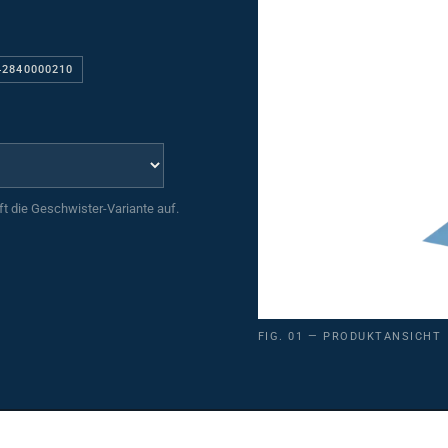
42840000210
uft die Geschwister-Variante auf.
FIG. 01 — PRODUKTANSICHT