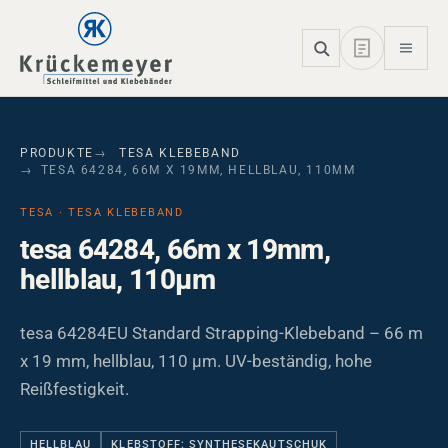
Skip to main navigation
Skip to main content
Skip to page footer
PRODUKTE
TESA KLEBEBAND
TESA 64284, 66M X 19MM, HELLBLAU, 110ΜM
TESA · TESA KLEBEBAND
tesa 64284, 66m x 19mm,
hellblau, 110µm
tesa 64284EU Standard Strapping-Klebeband – 66 m
x 19 mm, hellblau, 110 µm. UV-beständig, hohe
Reißfestigkeit.
HELLBLAU
KLEBSTOFF: SYNTHESEKAUTSCHUK