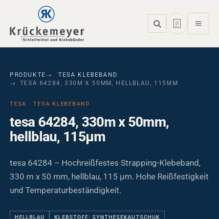
Skip to main navigation
Skip to main content
Skip to page footer
PRODUKTE
TESA KLEBEBAND
TESA 64284, 330M X 50MM, HELLBLAU, 115ΜM
TESA · TESA KLEBEBAND
tesa 64284, 330m x 50mm,
hellblau, 115µm
tesa 64284 – Hochreißfestes Strapping-Klebeband,
330 m x 50 mm, hellblau, 115 µm. Hohe Reißfestigkeit
und Temperaturbeständigkeit.
HELLBLAU
KLEBSTOFF: SYNTHESEKAUTSCHUK