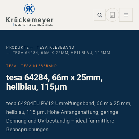
Skip to main navigation
Skip to main content
Skip to page footer
PRODUKTE
TESA KLEBEBAND
TESA 64284, 66M X 25MM, HELLBLAU, 115ΜM
TESA · TESA KLEBEBAND
tesa 64284, 66m x 25mm,
hellblau, 115µm
tesa 64284EU PV12 Umreifungsband, 66 m x 25 mm,
hellblau, 115 µm. Hohe Anfangshaftung, geringe
Dehnung und UV-beständig – ideal für mittlere
Beanspruchungen.