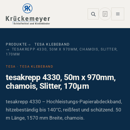
Skip to main navigation
Skip to main content
Skip to page footer
PRODUKTE
TESA KLEBEBAND
TESAKREPP 4330, 50M X 970MM, CHAMOIS, SLITTER,
170ΜM
TESA · TESA KLEBEBAND
tesakrepp 4330, 50m x 970mm,
chamois, Slitter, 170µm
tesakrepp 4330 – Hochleistungs-Papierabdeckband,
hitzebeständig bis 140°C, reißfest und schützend. 50
m Länge, 1570 mm Breite, chamois.