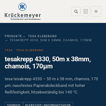
Skip to main navigation
Skip to main content
Skip to page footer
PRODUKTE
TESA KLEBEBAND
TESAKREPP 4330, 50M X 38MM, CHAMOIS, 170ΜM
TESA · TESA KLEBEBAND
tesakrepp 4330, 50m x 38mm,
chamois, 170µm
tesa tesakrepp 4330 – 50 m x 38 mm, chamois, 170
µm: nassfestes Papierabdeckband mit hoher
Reißfestigkeit, hitzebeständig bis 140 °C.
CHAMOIS
KLEBSTOFF: NATURKAUTSCHUK