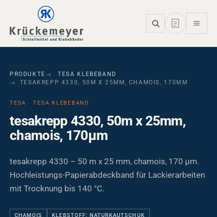
Skip to main navigation
Skip to main content
Skip to page footer
PRODUKTE
TESA KLEBEBAND
TESAKREPP 4330, 50M X 25MM, CHAMOIS, 170ΜM
TESA · TESA KLEBEBAND
tesakrepp 4330, 50m x 25mm,
chamois, 170µm
tesakrepp 4330 – 50 m x 25 mm, chamois, 170 µm.
Hochleistungs-Papierabdeckband für Lackierarbeiten
mit Trocknung bis 140 °C.
CHAMOIS
KLEBSTOFF: NATURKAUTSCHUK