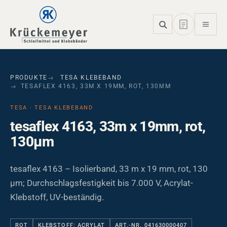
Skip to main navigation
Skip to main content
Skip to page footer
PRODUKTE
TESA KLEBEBAND
TESAFLEX 4163, 33M X 19MM, ROT, 130ΜM
TESA · TESA KLEBEBAND
tesaflex 4163, 33m x 19mm, rot,
130µm
tesaflex 4163 – Isolierband, 33 m x 19 mm, rot, 130
µm; Durchschlagsfestigkeit bis 7.000 V, Acrylat-
Klebstoff, UV-beständig.
ROT
KLEBSTOFF: ACRYLAT
ART.-NR. 041630000407