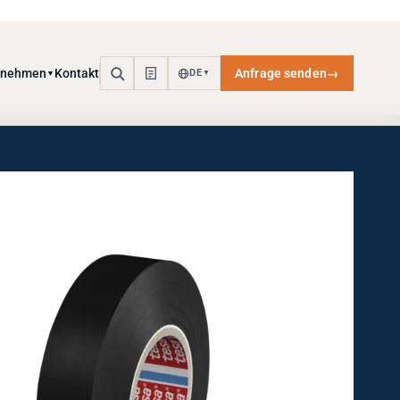
rnehmen
Kontakt
Anfrage senden
→
DE
▼
▼