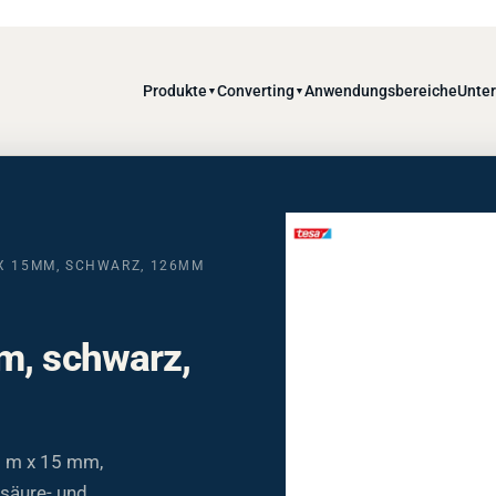
Produkte
Converting
Anwendungsbereiche
Unte
▼
▼
 X 15MM, SCHWARZ, 126ΜM
m, schwarz,
3 m x 15 mm,
säure- und