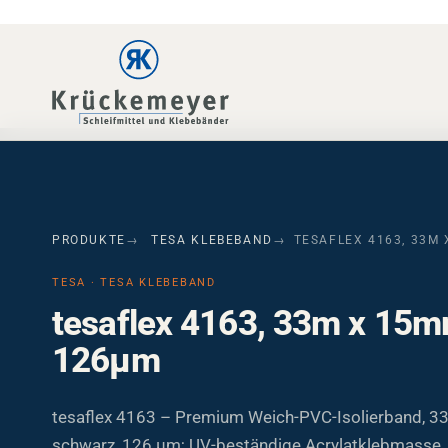
Skip to main navigation
Skip to main content
Skip to page footer
PRODUKTE
TESA KLEBEBAND
TESAFLEX 4163, 33M
TESA · TESA KLEBEBAND
tesaflex 4163, 33m x 15m
126µm
tesaflex 4163 – Premium Weich-PVC-Isolierband, 3
schwarz, 126 µm; UV-beständige Acrylatklebmasse, 