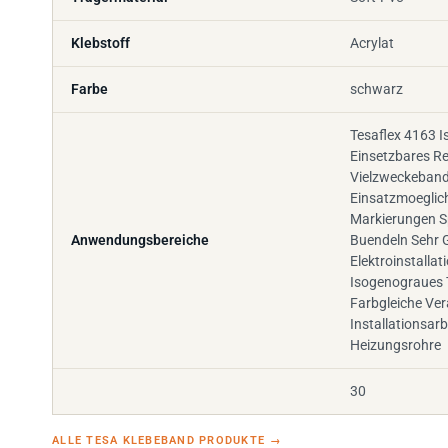
Klebstoff
Acrylat
Farbe
schwarz
Tesaflex 4163 Is
Einsetzbares R
Vielzweckeband 
Einsatzmoeglic
Markierungen S
Anwendungsbereiche
Buendeln Sehr 
Elektroinstallat
Isogenograues 
Farbgleiche Ver
Installationsarb
Heizungsrohre
30
ALLE TESA KLEBEBAND PRODUKTE
→