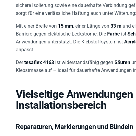
sichere Isolierung sowie eine dauerhafte Verbindung gef
sorgt für eine verlässliche Haftung auch unter Witterung
Mit einer Breite von
15 mm
, einer Länge von
33 m
und ei
Barriere gegen elektrische Leckströme. Die
Farbe
ist
Sch
Anwendungen unterstützt. Die Klebstoffsystem ist
Acryl
anpasst.
Der
tesaflex 4163
ist widerstandsfähig gegen
Säuren
u
Klebstmasse auf – ideal für dauerhafte Anwendungen i
Vielseitige Anwendungen 
Installationsbereich
Reparaturen, Markierungen und Bündeln
Das Band eignet sich hervorragend für schnelle Repar