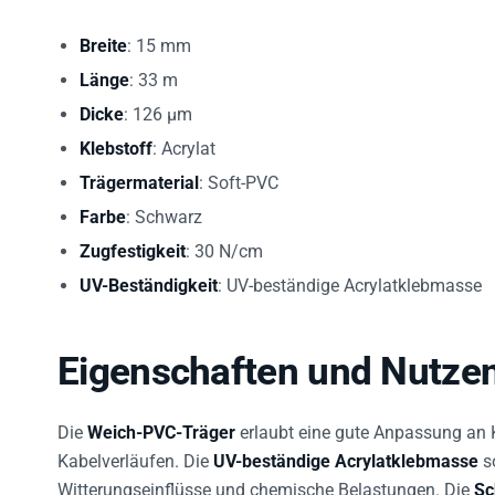
Breite
: 15 mm
Länge
: 33 m
Dicke
: 126 µm
Klebstoff
: Acrylat
Trägermaterial
: Soft-PVC
Farbe
: Schwarz
Zugfestigkeit
: 30 N/cm
UV-Beständigkeit
: UV-beständige Acrylatklebmasse
Eigenschaften und Nutze
Die
Weich-PVC-Träger
erlaubt eine gute Anpassung an
Kabelverläufen. Die
UV-beständige Acrylatklebmasse
so
Witterungseinflüsse und chemische Belastungen. Die
Sc