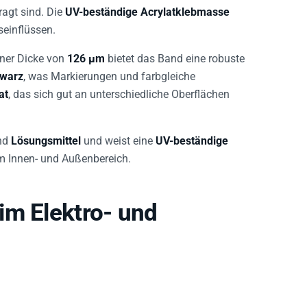
ragt sind. Die
UV-beständige Acrylatklebmasse
seinflüssen.
ner Dicke von
126 µm
bietet das Band eine robuste
warz
, was Markierungen und farbgleiche
at
, das sich gut an unterschiedliche Oberflächen
nd
Lösungsmittel
und weist eine
UV-beständige
m Innen- und Außenbereich.
im Elektro- und
aturen an Kabeln, Markierungen von Kabelbäumen