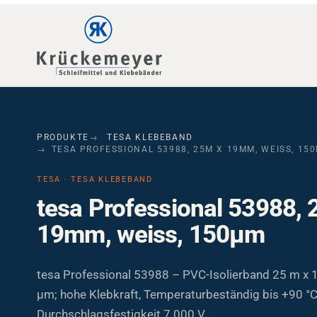
Skip to main navigation
Skip to main content
Skip to page footer
PRODUKTE
TESA KLEBEBAND
TESA PROFESSIONAL 53988, 25M X 19MM, WEISS, 15
TESA · TESA KLEBEBAND
tesa Professional 53988, 
19mm, weiss, 150µm
tesa Professional 53988 – PVC-Isolierband 25 m x 
µm; hohe Klebkraft, Temperaturbeständig bis +90 °C
Durchschlagsfestigkeit 7.000 V.