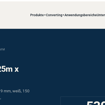
Produkte
Converting
Anwendungsbereiche
Unte
▼
▼
0ΜM
25m x
19 mm, weiß, 150
,
53