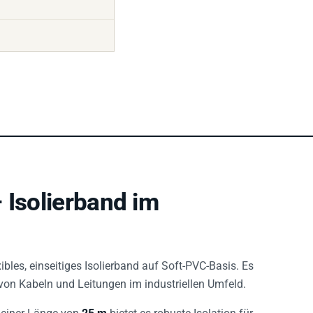
 Isolierband im
xibles, einseitiges Isolierband auf Soft-PVC-Basis. Es
von Kabeln und Leitungen im industriellen Umfeld.
einer Länge von
25 m
bietet es robuste Isolation für