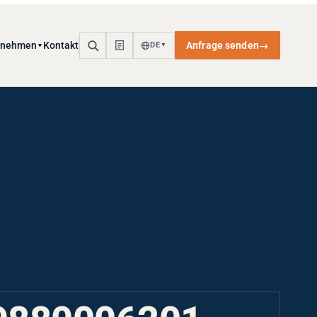
rnehmen
Kontakt
Anfrage senden
→
DE
▼
▼
9880006201