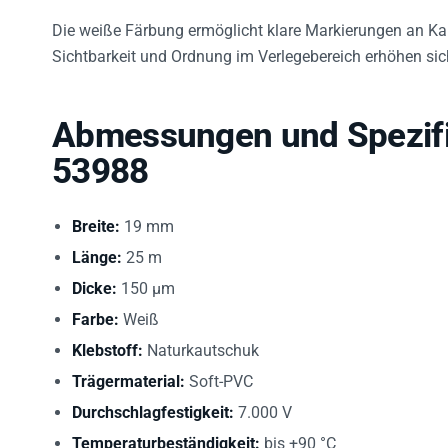
Die weiße Färbung ermöglicht klare Markierungen an K
Sichtbarkeit und Ordnung im Verlegebereich erhöhen sic
Abmessungen und Spezifik
53988
Breite:
19 mm
Länge:
25 m
Dicke:
150 µm
Farbe:
Weiß
Klebstoff:
Naturkautschuk
Trägermaterial:
Soft-PVC
Durchschlagfestigkeit:
7.000 V
Temperaturbeständigkeit:
bis +90 °C