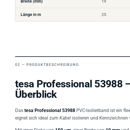
Länge in m
25
PRODUKTBESCHREIBUNG
tesa Professional 53988 –
Überblick
Das
tesa Professional 53988
PVC-Isolierband ist ein fle
eignet sich ideal zum
Kabel isolieren
und
Kennzeichnen
Mit einer Dicke von
150 µm
, einer Breite von
19 mm
und 