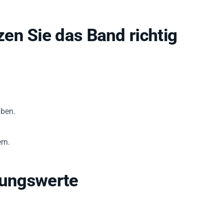
en Sie das Band richtig
üben.
rn.
tungswerte