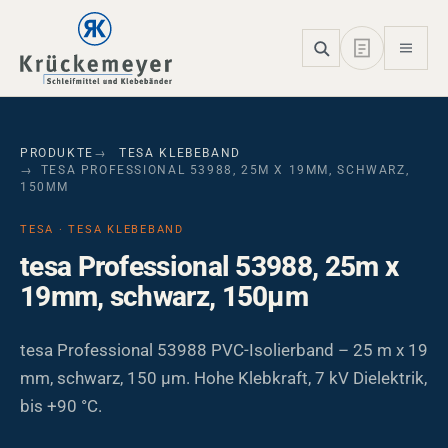
Skip to main navigation
Skip to main content
Skip to page footer
PRODUKTE
TESA KLEBEBAND
TESA PROFESSIONAL 53988, 25M X 19MM, SCHWARZ,
150ΜM
TESA · TESA KLEBEBAND
tesa Professional 53988, 25m x
19mm, schwarz, 150µm
tesa Professional 53988 PVC-Isolierband – 25 m x 19
mm, schwarz, 150 µm. Hohe Klebkraft, 7 kV Dielektrik,
bis +90 °C.