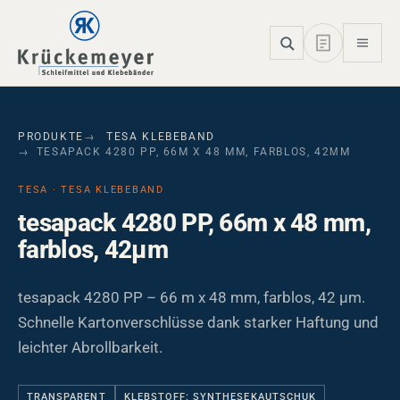
Skip to main navigation
Skip to main content
Skip to page footer
PRODUKTE
TESA KLEBEBAND
TESAPACK 4280 PP, 66M X 48 MM, FARBLOS, 42ΜM
TESA · TESA KLEBEBAND
tesapack 4280 PP, 66m x 48 mm,
farblos, 42µm
tesapack 4280 PP – 66 m x 48 mm, farblos, 42 µm.
Schnelle Kartonverschlüsse dank starker Haftung und
leichter Abrollbarkeit.
TRANSPARENT
KLEBSTOFF: SYNTHESEKAUTSCHUK