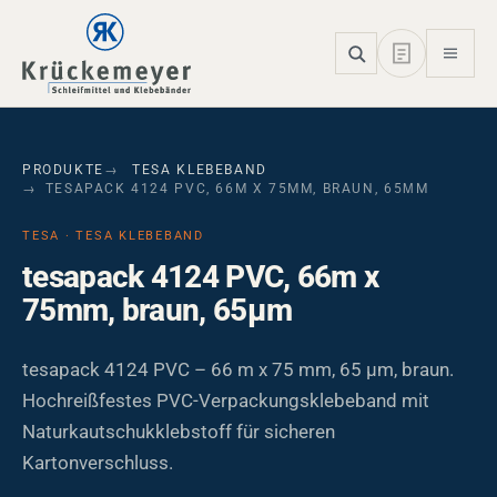
Skip to main navigation
Skip to main content
Skip to page footer
PRODUKTE
TESA KLEBEBAND
TESAPACK 4124 PVC, 66M X 75MM, BRAUN, 65ΜM
TESA · TESA KLEBEBAND
tesapack 4124 PVC, 66m x
75mm, braun, 65µm
tesapack 4124 PVC – 66 m x 75 mm, 65 µm, braun.
Hochreißfestes PVC-Verpackungsklebeband mit
Naturkautschukklebstoff für sicheren
Kartonverschluss.