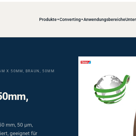
Produkte
Converting
Anwendungsbereiche
Unte
▼
▼
66M X 50MM, BRAUN, 50ΜM
 50mm,
 50 mm, 50 µm,
ert, geeignet für