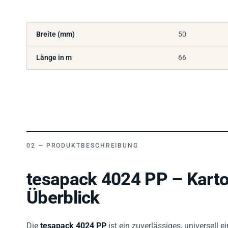
Breite (mm)
50
Länge in m
66
PRODUKTBESCHREIBUNG
tesapack 4024 PP – Kart
Überblick
Die
tesapack 4024 PP
ist ein zuverlässiges, universell