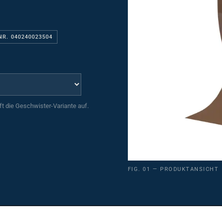
NR. 040240023504
uft die Geschwister-Variante auf.
FIG. 01 — PRODUKTANSICHT