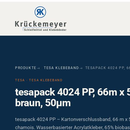
Skip to main navigation
Skip to main content
Skip to page footer
PRODUKTE
TESA KLEBEBAND
TESAPACK 4024 PP, 
TESA · TESA KLEBEBAND
tesapack 4024 PP, 66m x
braun, 50µm
tesapack 4024 PP – Kartonverschlussband, 66 m x
chamois. Wasserbasierter Acrylatkleber, 65% biobasi