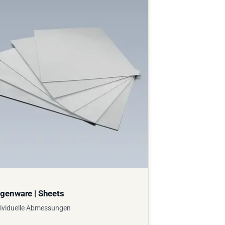
genware | Sheets
ividuelle Abmessungen