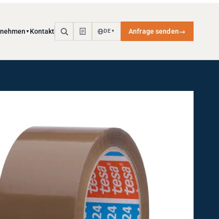
rnehmen
Kontakt
Anfrage senden
→
DE
▼
▼