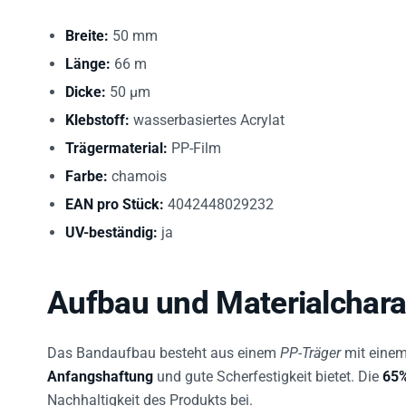
Breite:
50 mm
Länge:
66 m
Dicke:
50 µm
Klebstoff:
wasserbasiertes Acrylat
Trägermaterial:
PP-Film
Farbe:
chamois
EAN pro Stück:
4042448029232
UV-beständig:
ja
Aufbau und Materialcharak
Das Bandaufbau besteht aus einem
PP-Träger
mit eine
Anfangshaftung
und gute Scherfestigkeit bietet. Die
65%
Nachhaltigkeit des Produkts bei.