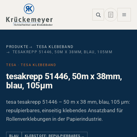
Skip to main navigation
Skip to main content
Skip to page footer
PRODUKTE
TESA KLEBEBAND
TESAKREPP 51446, 50M X 38MM, BLAU, 105ΜM
TESA · TESA KLEBEBAND
tesakrepp 51446, 50m x 38mm,
blau, 105µm
tesa tesakrepp 51446 – 50 m x 38 mm, blau, 105 µm:
repulpierbares, einseitig klebendes Ansatzband für
Rollenverklebungen in der Papierindustrie.
BLAU
KLEBSTOFF: REPULPIERBARES,…