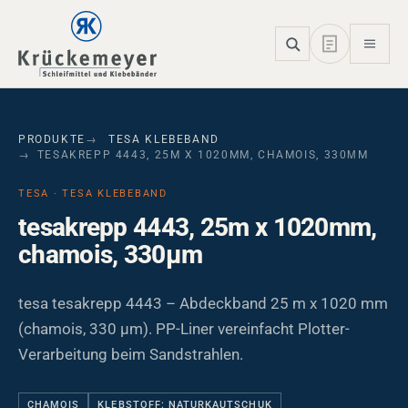
Skip to main navigation
Skip to main content
Skip to page footer
PRODUKTE
TESA KLEBEBAND
TESAKREPP 4443, 25M X 1020MM, CHAMOIS, 330ΜM
TESA · TESA KLEBEBAND
tesakrepp 4443, 25m x 1020mm,
chamois, 330µm
tesa tesakrepp 4443 – Abdeckband 25 m x 1020 mm
(chamois, 330 µm). PP-Liner vereinfacht Plotter-
Verarbeitung beim Sandstrahlen.
CHAMOIS
KLEBSTOFF: NATURKAUTSCHUK