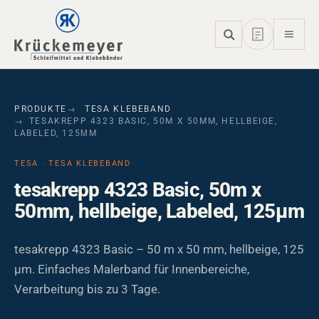
Skip to main navigation
Skip to main content
Skip to page footer
PRODUKTE
TESA KLEBEBAND
TESAKREPP 4323 BASIC, 50M X 50MM, HELLBEIGE,
LABELED, 125ΜM
TESA · TESA KLEBEBAND
tesakrepp 4323 Basic, 50m x
50mm, hellbeige, Labeled, 125µm
tesakrepp 4323 Basic – 50 m x 50 mm, hellbeige, 125
µm. Einfaches Malerband für Innenbereiche,
Verarbeitung bis zu 3 Tage.