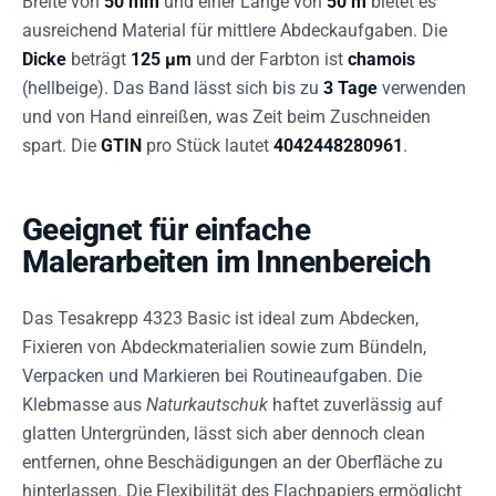
Breite von
50 mm
und einer Länge von
50 m
bietet es
ausreichend Material für mittlere Abdeckaufgaben. Die
Dicke
beträgt
125 µm
und der Farbton ist
chamois
(hellbeige). Das Band lässt sich bis zu
3 Tage
verwenden
und von Hand einreißen, was Zeit beim Zuschneiden
spart. Die
GTIN
pro Stück lautet
4042448280961
.
Geeignet für einfache
Malerarbeiten im Innenbereich
Das Tesakrepp 4323 Basic ist ideal zum Abdecken,
Fixieren von Abdeckmaterialien sowie zum Bündeln,
Verpacken und Markieren bei Routineaufgaben. Die
Klebmasse aus
Naturkautschuk
haftet zuverlässig auf
glatten Untergründen, lässt sich aber dennoch clean
entfernen, ohne Beschädigungen an der Oberfläche zu
hinterlassen. Die Flexibilität des Flachpapiers ermöglicht