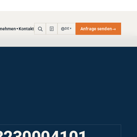
rnehmen
Kontakt
Anfrage senden
→
DE
▼
▼
3230004101