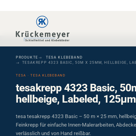
Skip to main navigation
Skip to main content
Skip to page footer
PRODUKTE
TESA KLEBEBAND
TESAKREPP 4323 BASIC, 50M X 25MM, HELLBEIGE, LA
TESA · TESA KLEBEBAND
tesakrepp 4323 Basic, 5
hellbeige, Labeled, 125µm
tesa tesakrepp 4323 Basic – 50 m × 25 mm, hellbei
Feinkrepp für einfache Innen-Malerarbeiten, Abdecke
verlässlich und von Hand reißbar.