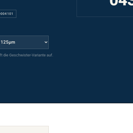
0004101
uft die Geschwister-Variante auf.