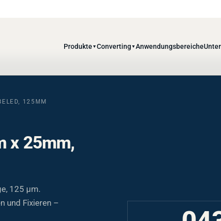
Produkte
Converting
Anwendungsbereiche
Unte
▼
▼
BELED, 125ΜM
0m x 25mm,
ge, 125 µm.
n und Fixieren –
04