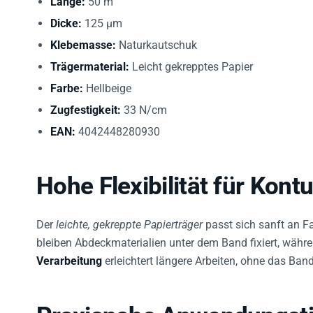
Länge:
50 m
Dicke:
125 µm
Klebemasse:
Naturkautschuk
Trägermaterial:
Leicht gekrepptes Papier
Farbe:
Hellbeige
Zugfestigkeit:
33 N/cm
EAN:
4042448280930
Hohe Flexibilität für Kont
Der
leichte, gekreppte Papierträger
passt sich sanft an 
bleiben Abdeckmaterialien unter dem Band fixiert, währe
Verarbeitung
erleichtert längere Arbeiten, ohne das Ba