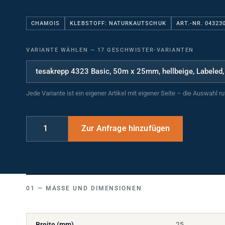
CHAMOIS
KLEBSTOFF: NATURKAUTSCHUK
ART.-NR. 04323
VARIANTE WÄHLEN
—
17 GESCHWISTER-VARIANTEN
Jede Variante ist ein eigener Artikel mit eigener Seite – die Auswahl r
MASSE UND DIMENSIONEN
Breite (mm)
25