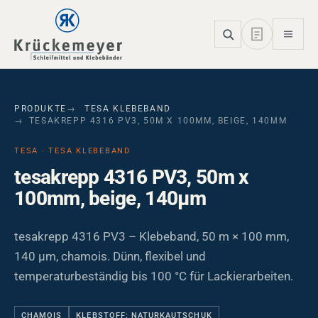
Skip to main navigation
Skip to main content
Skip to page footer
PRODUKTE
TESA KLEBEBAND
TESAKREPP 4316 PV3, 50M X 100MM, BEIGE, 140ΜM
TESA · TESA KLEBEBAND
tesakrepp 4316 PV3, 50m x
100mm, beige, 140µm
tesakrepp 4316 PV3 – Klebeband, 50 m × 100 mm,
140 µm, chamois. Dünn, flexibel und
temperaturbeständig bis 100 °C für Lackierarbeiten.
CHAMOIS
KLEBSTOFF: NATURKAUTSCHUK