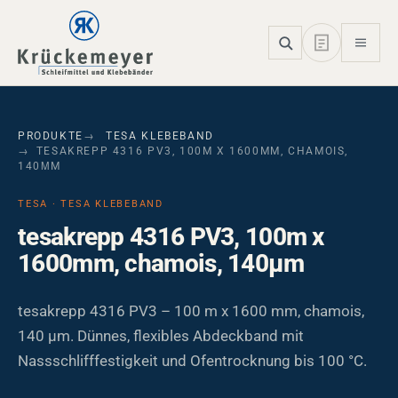
Skip to main navigation
Skip to main content
Skip to page footer
PRODUKTE
TESA KLEBEBAND
TESAKREPP 4316 PV3, 100M X 1600MM, CHAMOIS,
140ΜM
TESA · TESA KLEBEBAND
tesakrepp 4316 PV3, 100m x
1600mm, chamois, 140µm
tesakrepp 4316 PV3 – 100 m x 1600 mm, chamois,
140 µm. Dünnes, flexibles Abdeckband mit
Nassschlifffestigkeit und Ofentrocknung bis 100 °C.