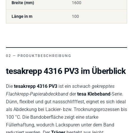
Breite (mm)
1600
Länge in m
100
PRODUKTBESCHREIBUNG
tesakrepp 4316 PV3 im Überblick
Die
tesakrepp 4316 PV3
ist ein
schwach gekrepptes
Flachkrepp-Papierabdeckband
der
tesa Klebeband
-Serie.
Dünn, flexibel und gut nassschlifffest, eignet es sich ideal
als Abdeckung bei Lackier- bzw. Trocknungsprozessen bis
100 °C. Die Bandoberfläche zeigt eine starke
Füllerhaftung, wodurch Lackspuren unter dem Band
reduziert werden. Der
Träger
besteht aus
leicht