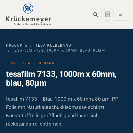
Skip to main navigation
Skip to main content
Skip to page footer
PRODUKTE
TESA KLEBEBAND
TESAFILM 7133, 1000M X 60MM, BLAU, 80ΜM
TESA · TESA KLEBEBAND
tesafilm 7133, 1000m x 60mm,
blau, 80µm
tesafilm 7133 – Blau, 1000 m x 60 mm, 80 µm. PP-
Folie mit Naturkautschukklebmasse schützt
Kunststoffteile großflächig und lässt sich
rückstandsfrei entfernen.