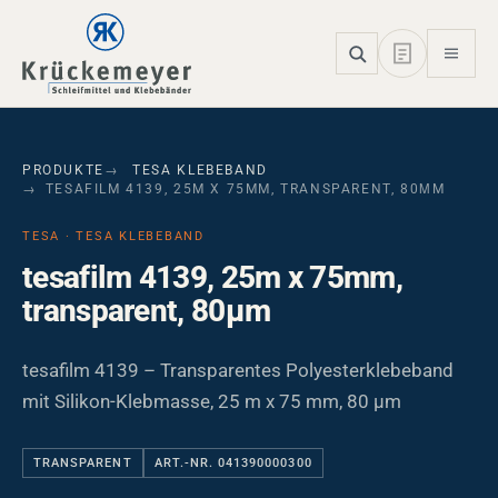
Skip to main navigation
Skip to main content
Skip to page footer
PRODUKTE
TESA KLEBEBAND
TESAFILM 4139, 25M X 75MM, TRANSPARENT, 80ΜM
TESA · TESA KLEBEBAND
tesafilm 4139, 25m x 75mm,
transparent, 80µm
tesafilm 4139 – Transparentes Polyesterklebeband
mit Silikon-Klebmasse, 25 m x 75 mm, 80 µm
TRANSPARENT
ART.-NR. 041390000300