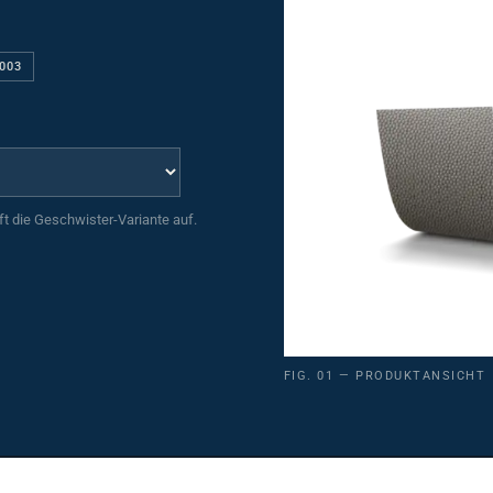
0003
uft die Geschwister-Variante auf.
FIG. 01 — PRODUKTANSICHT