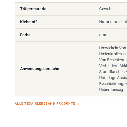
Trägermaterial
Gewebe
Klebstoff
Naturkautschu
Farbe
grau
Umwickeln Von
Umlenkrollen U
Von Beschichtu
Verhindern Abk
Anwendungsbereiche
Standflaechen 
Unterlage Ausb
Beschichtungsw
Ueberfluessig
ALLE TESA KLEBEBAND PRODUKTE
→