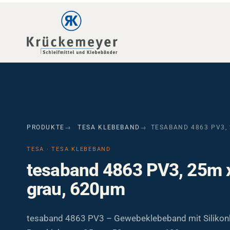
Skip to main navigation
Skip to main content
Skip to page footer
PRODUKTE
TESA KLEBEBAND
TESABAND 4863 PV3,
TESA · TESA KLEBEBAND
tesaband 4863 PV3, 25m
grau, 620µm
tesaband 4863 PV3 – Gewebeklebeband mit Silikon