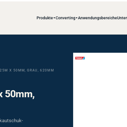
Produkte
Converting
Anwendungsbereiche
Unte
▼
▼
 25M X 50MM, GRAU, 620ΜM
 x 50mm,
kautschuk-