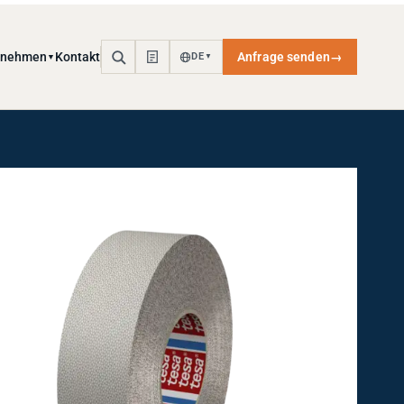
rnehmen
Kontakt
Anfrage senden
→
DE
▼
▼