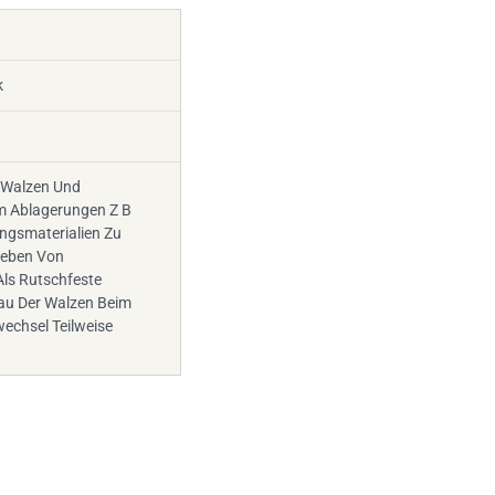
k
 Walzen Und
m Ablagerungen Z B
ngsmaterialien Zu
leben Von
Als Rutschfeste
au Der Walzen Beim
echsel Teilweise