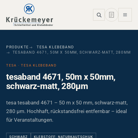
Skip to main navigation
Skip to main content
Skip to page footer
PRODUKTE
TESA KLEBEBAND
TESABAND 4671, 50M X 50MM, SCHWARZ-MATT, 280ΜM
TESA · TESA KLEBEBAND
tesaband 4671, 50m x 50mm,
schwarz-matt, 280µm
tesa tesaband 4671 – 50 m x 50 mm, schwarz-matt,
280 µm. Hochhaft, rückstandsfrei entfernbar – ideal
für Veranstaltungen.
SCHWARZ
KLEBSTOFF: NATURKAUTSCHUK