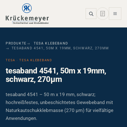
Skip to main navigation
Skip to main content
Skip to page footer
PRODUKTE
TESA KLEBEBAND
TESABAND 4541, 50M X 19MM, SCHWARZ, 270ΜM
TESA · TESA KLEBEBAND
tesaband 4541, 50m x 19mm,
schwarz, 270µm
tesaband 4541 – 50 m x 19 mm, schwarz;
hochreißfestes, unbeschichtetes Gewebeband mit
Naturkautschukklebmasse (270 µm) für vielfältige
Anwendungen.