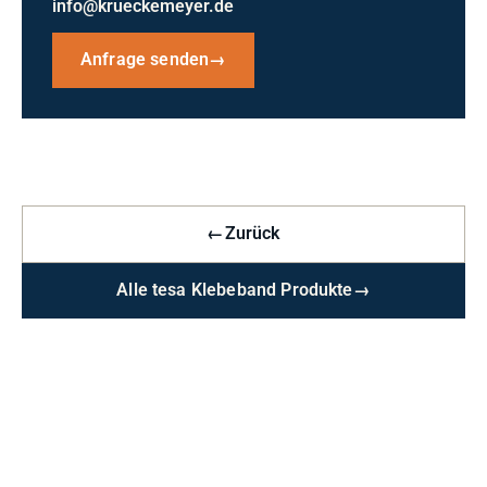
info@krueckemeyer.de
Anfrage senden
→
←
Zurück
Alle tesa Klebeband Produkte
→