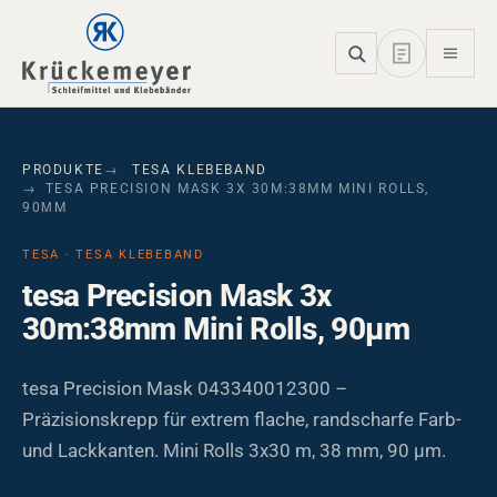
Skip to main navigation
Skip to main content
Skip to page footer
PRODUKTE
TESA KLEBEBAND
TESA PRECISION MASK 3X 30M:38MM MINI ROLLS,
90ΜM
TESA · TESA KLEBEBAND
tesa Precision Mask 3x
30m:38mm Mini Rolls, 90µm
tesa Precision Mask 043340012300 –
Präzisionskrepp für extrem flache, randscharfe Farb-
und Lackkanten. Mini Rolls 3x30 m, 38 mm, 90 µm.