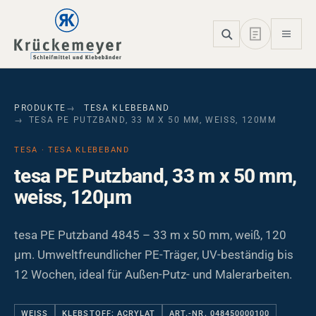
Skip to main navigation
Skip to main content
Skip to page footer
PRODUKTE
TESA KLEBEBAND
TESA PE PUTZBAND, 33 M X 50 MM, WEISS, 120ΜM
TESA · TESA KLEBEBAND
tesa PE Putzband, 33 m x 50 mm,
weiss, 120µm
tesa PE Putzband 4845 – 33 m x 50 mm, weiß, 120
µm. Umweltfreundlicher PE-Träger, UV-beständig bis
12 Wochen, ideal für Außen-Putz- und Malerarbeiten.
WEISS
KLEBSTOFF: ACRYLAT
ART.-NR. 048450000100