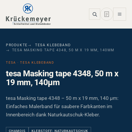
Skip to main navigation
Skip to main content
Skip to page footer
PRODUKTE
TESA KLEBEBAND
TESA MASKING TAPE 4348, 50 M X 19 MM, 140ΜM
TESA · TESA KLEBEBAND
tesa Masking tape 4348, 50 m x
19 mm, 140µm
tesa Masking tape 4348 – 50 m x 19 mm, 140 µm:
Einfaches Malerband für saubere Farbkanten im
Innenbereich dank Naturkautschuk-Kleber.
CHAMOIS
KLEBSTOFF: NATURKAUTSCHUK