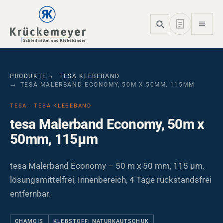
Skip to main navigation
Skip to main content
Skip to page footer
PRODUKTE
TESA KLEBEBAND
TESA MALERBAND ECONOMY, 50M X 50MM, 115ΜM
TESA · TESA KLEBEBAND
tesa Malerband Economy, 50m x
50mm, 115µm
tesa Malerband Economy – 50 m x 50 mm, 115 µm.
lösungsmittelfrei, Innenbereich, 4 Tage rückstandsfrei
entfernbar.
CHAMOIS
KLEBSTOFF: NATURKAUTSCHUK