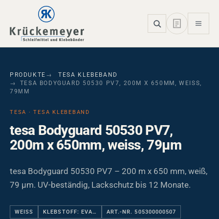
Skip to main navigation
Skip to main content
Skip to page footer
PRODUKTE
TESA KLEBEBAND
TESA BODYGUARD 50530 PV7, 200M X 650MM, WEISS,
79ΜM
TESA · TESA KLEBEBAND
tesa Bodyguard 50530 PV7,
200m x 650mm, weiss, 79µm
tesa Bodyguard 50530 PV7 – 200 m x 650 mm, weiß,
79 µm. UV-beständig, Lackschutz bis 12 Monate.
WEISS
KLEBSTOFF: EVA…
ART.-NR. 505300000507