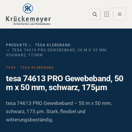
Skip to main navigation
Skip to main content
Skip to page footer
PRODUKTE
TESA KLEBEBAND
TESA 74613 PRO GEWEBEBAND, 50 M X 50 MM,
SCHWARZ, 175ΜM
TESA · TESA KLEBEBAND
tesa 74613 PRO Gewebeband, 50
m x 50 mm, schwarz, 175µm
tesa 74613 PRO Gewebeband – 50 m x 50 mm,
schwarz, 175 µm. Stark, flexibel und
witterungsbeständig.