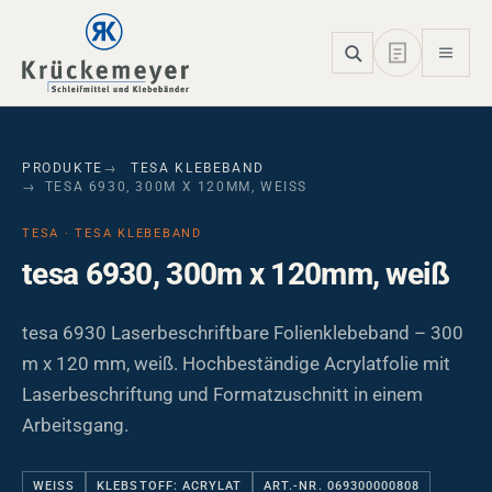
Skip to main navigation
Skip to main content
Skip to page footer
PRODUKTE
TESA KLEBEBAND
TESA 6930, 300M X 120MM, WEISS
TESA · TESA KLEBEBAND
tesa 6930, 300m x 120mm, weiß
tesa 6930 Laserbeschriftbare Folienklebeband – 300
m x 120 mm, weiß. Hochbeständige Acrylatfolie mit
Laserbeschriftung und Formatzuschnitt in einem
Arbeitsgang.
WEISS
KLEBSTOFF: ACRYLAT
ART.-NR. 069300000808