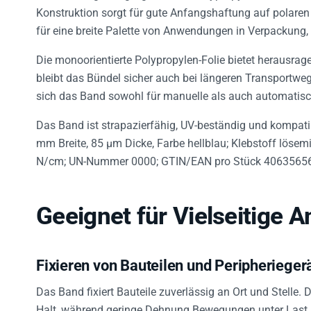
Konstruktion sorgt für gute Anfangshaftung auf polaren
für eine breite Palette von Anwendungen in Verpackung,
Die monoorientierte Polypropylen-Folie bietet herausra
bleibt das Bündel sicher auch bei längeren Transportweg
sich das Band sowohl für manuelle als auch automati
Das Band ist strapazierfähig, UV-beständig und kompati
mm Breite, 85 µm Dicke, Farbe hellblau; Klebstoff lösem
N/cm; UN-Nummer 0000; GTIN/EAN pro Stück 4063565
Geeignet für Vielseitige
Fixieren von Bauteilen und Peripherieger
Das Band fixiert Bauteile zuverlässig an Ort und Stelle.
Halt, während geringe Dehnung Bewegungen unter Last 