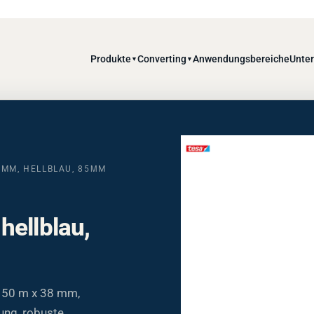
Produkte
Converting
Anwendungsbereiche
Unte
▼
▼
8MM, HELLBLAU, 85ΜM
hellblau,
 50 m x 38 mm,
ung, robuste