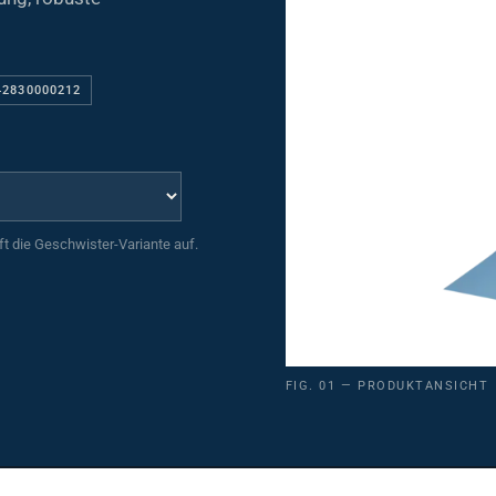
42830000212
uft die Geschwister-Variante auf.
FIG. 01 — PRODUKTANSICHT