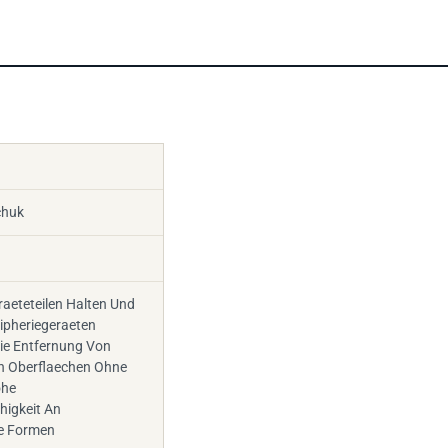
chuk
raeteteilen Halten Und
ipheriegeraeten
ie Entfernung Von
n Oberflaechen Ohne
ohe
igkeit An
he Formen