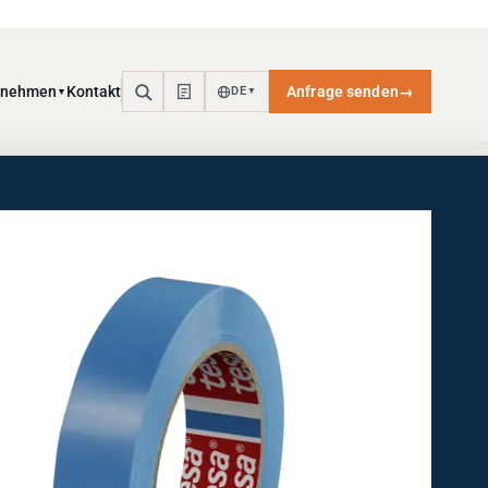
rnehmen
Kontakt
Anfrage senden
→
DE
▼
▼