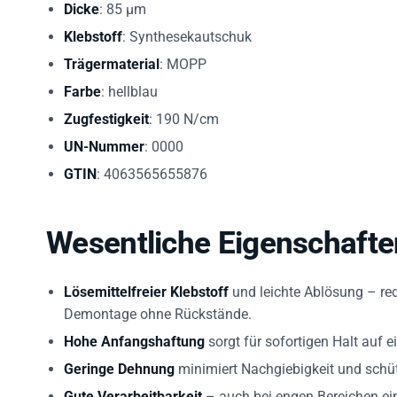
Klebstoff
: Synthesekautschuk
Trägermaterial
: MOPP
Farbe
: hellblau
Zugfestigkeit
: 190 N/cm
UN-Nummer
: 0000
GTIN
: 4063565655876
Wesentliche Eigenschafte
Lösemittelfreier Klebstoff
und leichte Ablösung – red
Demontage ohne Rückstände.
Hohe Anfangshaftung
sorgt für sofortigen Halt auf e
Geringe Dehnung
minimiert Nachgiebigkeit und schüt
Gute Verarbeitbarkeit
– auch bei engen Bereichen ein