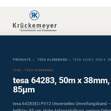
Skip to main navigation
Skip to main content
Skip to page footer
PRODUKTE
TESA KLEBEBAND
TESA 64283, 50M X 3
TESA · TESA KLEBEBAND
tesa 64283, 50m x 38mm, 
85µm
tesa 64283EU PV12 Universelles Umreifungsband –
hellblau, 85 µm. Hohe Anfangshaftung, geringe Dehn