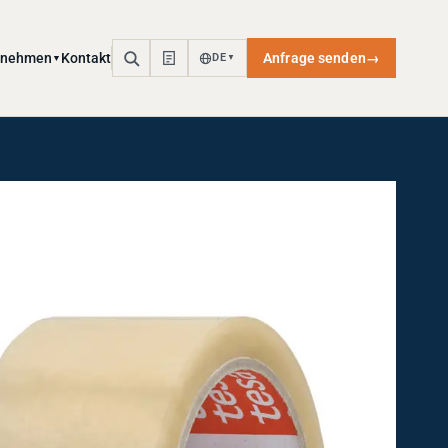
rnehmen
Kontakt
Anfrage senden
→
DE
▼
▼