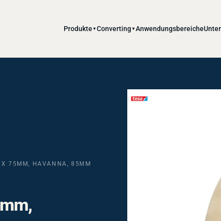
Produkte
Converting
Anwendungsbereiche
Unte
▼
▼
M X 75MM, HAVANNA, 85ΜM
5mm,