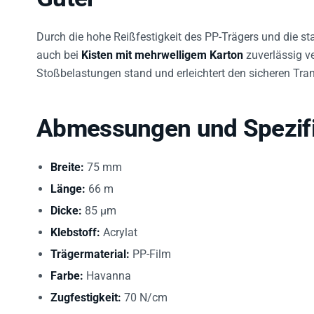
Durch die hohe Reißfestigkeit des PP-Trägers und die sta
auch bei
Kisten mit mehrwelligem Karton
zuverlässig v
Stoßbelastungen stand und erleichtert den sicheren Tran
Abmessungen und Spezifi
Breite:
75 mm
Länge:
66 m
Dicke:
85 µm
Klebstoff:
Acrylat
Trägermaterial:
PP-Film
Farbe:
Havanna
Zugfestigkeit:
70 N/cm