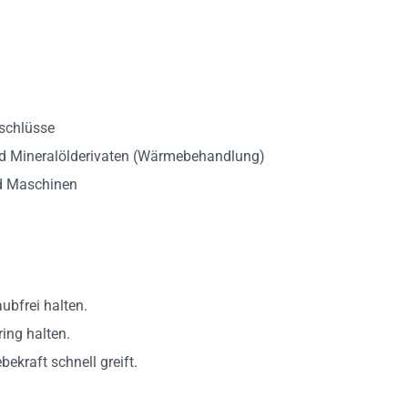
rschlüsse
nd Mineralölderivaten (Wärmebehandlung)
d Maschinen
ubfrei halten.
ing halten.
ekraft schnell greift.