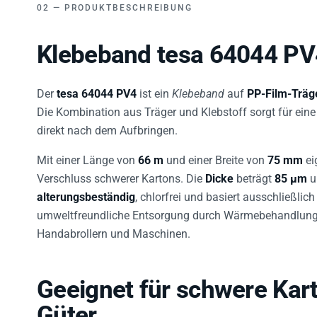
PRODUKTBESCHREIBUNG
Klebeband tesa 64044 PV4
Der
tesa 64044 PV4
ist ein
Klebeband
auf
PP-Film-Träg
Die Kombination aus Träger und Klebstoff sorgt für eine
direkt nach dem Aufbringen.
Mit einer Länge von
66 m
und einer Breite von
75 mm
ei
Verschluss schwerer Kartons. Die
Dicke
beträgt
85 µm
u
alterungsbeständig
, chlorfrei und basiert ausschließlic
umweltfreundliche Entsorgung durch Wärmebehandlung e
Handabrollern und Maschinen.
Geeignet für schwere Kar
Güter