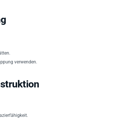
ng
tten.
lappung verwenden.
struktion
azierfähigkeit.