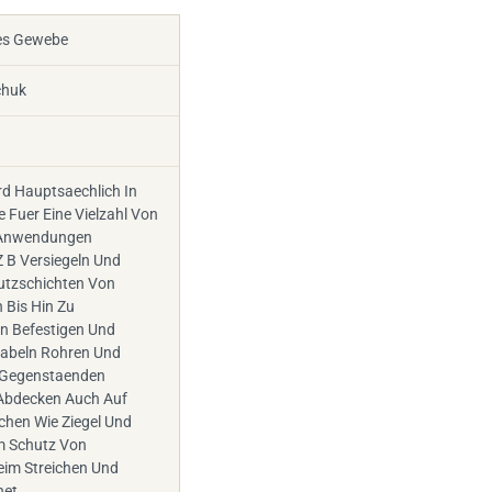
es Gewebe
chuk
rd Hauptsaechlich In
e Fuer Eine Vielzahl Von
 Anwendungen
Z B Versiegeln Und
utzschichten Von
n Bis Hin Zu
n Befestigen Und
abeln Rohren Und
 Gegenstaenden
Abdecken Auch Auf
chen Wie Ziegel Und
m Schutz Von
eim Streichen Und
net