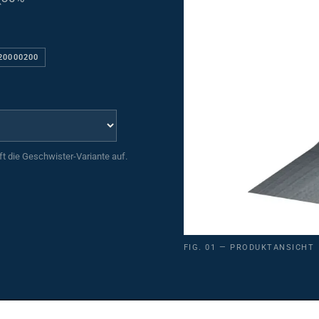
20000200
uft die Geschwister-Variante auf.
FIG. 01 — PRODUKTANSICHT