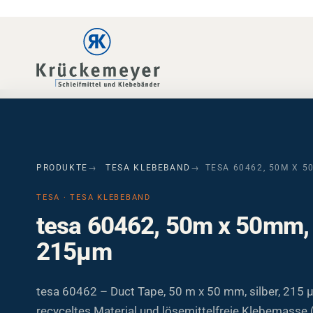
Skip to main navigation
Skip to main content
Skip to page footer
PRODUKTE
TESA KLEBEBAND
TESA 60462, 50M X 5
TESA · TESA KLEBEBAND
tesa 60462, 50m x 50mm, s
215µm
tesa 60462 – Duct Tape, 50 m x 50 mm, silber, 215 
recyceltes Material und lösemittelfreie Klebemasse