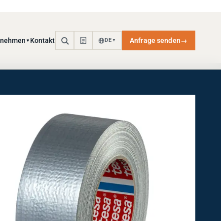
rnehmen
Kontakt
Anfrage senden
→
DE
▼
▼