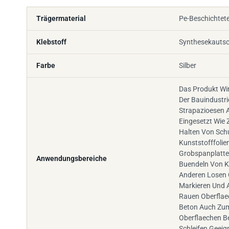
Trägermaterial
Pe-Beschichtet
Klebstoff
Synthesekauts
Farbe
Silber
Das Produkt Wi
Der Bauindustri
Strapazioesen
Eingesetzt Wie 
Halten Von Sch
Kunststofffolie
Grobspanplatte
Anwendungsbereiche
Buendeln Von K
Anderen Losen
Markieren Und 
Rauen Oberflae
Beton Auch Zu
Oberflaechen B
Schleifen Geeig