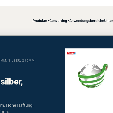
Produkte
Converting
Anwendungsbereiche
Unte
▼
▼
0MM, SILBER, 215ΜM
ilber,
µm. Hohe Haftung,
 (30%