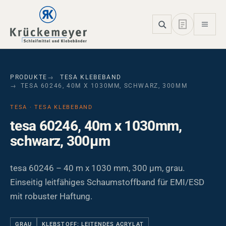
Skip to main navigation
Skip to main content
Skip to page footer
PRODUKTE
TESA KLEBEBAND
TESA 60246, 40M X 1030MM, SCHWARZ, 300ΜM
TESA · TESA KLEBEBAND
tesa 60246, 40m x 1030mm,
schwarz, 300µm
tesa 60246 – 40 m x 1030 mm, 300 µm, grau.
Einseitig leitfähiges Schaumstoffband für EMI/ESD
mit robuster Haftung.
GRAU
KLEBSTOFF: LEITENDES ACRYLAT