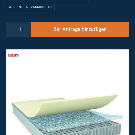
ART.-NR. 602466000043