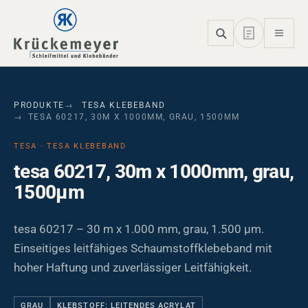
Skip to main navigation
Skip to main content
Skip to page footer
PRODUKTE
TESA KLEBEBAND
TESA 60217, 30M X 1000MM, GRAU, 1500ΜM
TESA · TESA KLEBEBAND
tesa 60217, 30m x 1000mm, grau,
1500µm
tesa 60217 – 30 m x 1.000 mm, grau, 1.500 µm.
Einseitiges leitfähiges Schaumstoffklebeband mit
hoher Haftung und zuverlässiger Leitfähigkeit.
GRAU
KLEBSTOFF: LEITENDES ACRYLAT