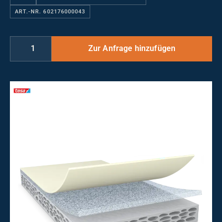
ART.-NR. 602176000043