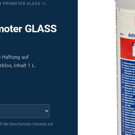
N PROMOTER GLASS 1L
moter GLASS
 Haftung auf
los, Inhalt 1 L.
uft die Geschwister-Variante auf.