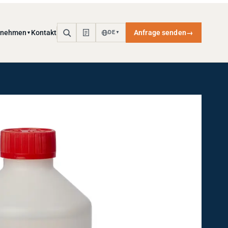
rnehmen
Kontakt
Anfrage senden
→
DE
▼
▼