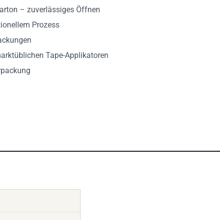
arton – zuverlässiges Öffnen
tionellem Prozess
packungen
marktüblichen Tape-Applikatoren
erpackung