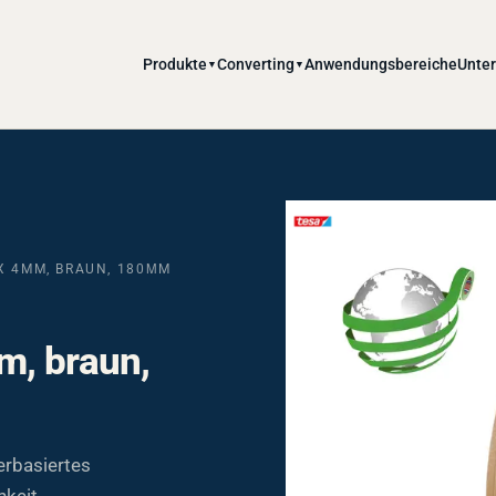
Produkte
Converting
Anwendungsbereiche
Unte
▼
▼
 X 4MM, BRAUN, 180ΜM
m, braun,
erbasiertes