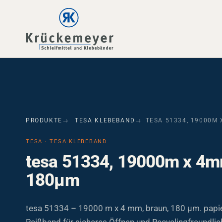
Skip to main navigation
Skip to main content
Skip to page footer
PRODUKTE
TESA KLEBEBAND
TESA 51334, 19000M
TESA · TESA KLEBEBAND
tesa 51334, 19000m x 4m
180µm
tesa 51334 – 19000 m x 4 mm, braun, 180 µm. papi