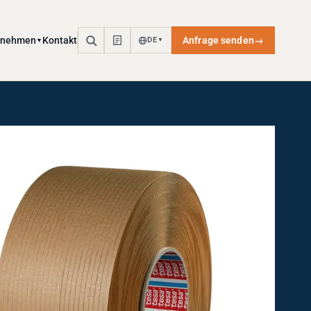
rnehmen
Kontakt
Anfrage senden
→
DE
▼
▼