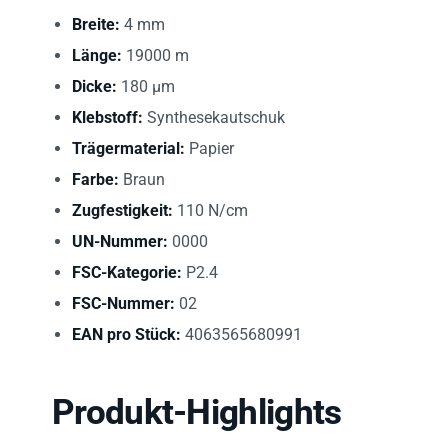
Breite:
4 mm
Länge:
19000 m
Dicke:
180 µm
Klebstoff:
Synthesekautschuk
Trägermaterial:
Papier
Farbe:
Braun
Zugfestigkeit:
110 N/cm
UN-Nummer:
0000
FSC-Kategorie:
P2.4
FSC-Nummer:
02
EAN pro Stück:
4063565680991
Produkt-Highlights