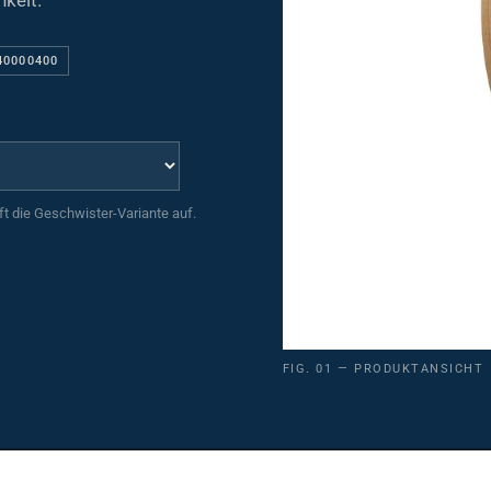
keit.
40000400
uft die Geschwister-Variante auf.
FIG. 01 — PRODUKTANSICHT