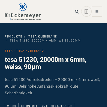
Skip to main navigation
Skip to main content
Skip to page footer
PRODUKTE
TESA KLEBEBAND
TESA 51230, 20000M X 6MM, WEISS, 90ΜM
TESA · TESA KLEBEBAND
tesa 51230, 20000m x 6mm,
weiss, 90µm
tesa 51230 Aufreißstreifen – 20000 m x 6 mm, weiß,
90 µm. Sehr hohe Anfangsklebkraft, gute
Scherfestigkeit.
WEISS
KLEBSTOFF: SYNTHESEKAUTSCHUK