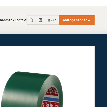
rnehmen
Kontakt
Anfrage senden
→
DE
▼
▼