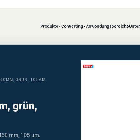
Produkte
Converting
Anwendungsbereiche
Unte
▼
▼
460MM, GRÜN, 105ΜM
m, grün,
 460 mm, 105 µm.