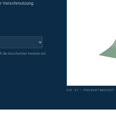
vor Verschmutzung.
uft die Geschwister-Variante auf.
FIG. 01 — PRODUKTANSICHT