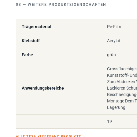
WEITERE PRODUKTEIGENSCHAFTEN
Trägermaterial
Pe-Film
Klebstoff
Acrylat
Farbe
grün
Grossflaechige
Kunststoff- Und
Zum Abdecken 
Anwendungsbereiche
Lackieren Schu
Beschaedigung
Montage Dem Tr
Lagerung
19
ALLE TESA KLEBEBAND PRODUKTE
→