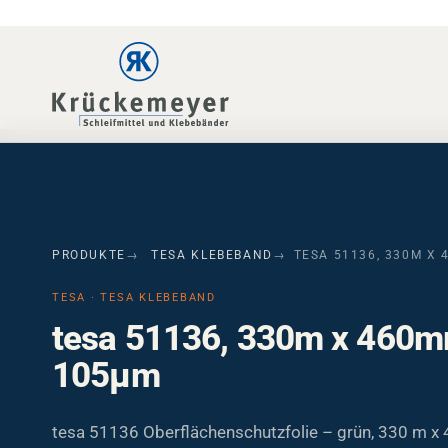
Skip to main navigation
Skip to main content
Skip to page footer
PRODUKTE
TESA KLEBEBAND
TESA 51136, 330M X 
TESA · TESA KLEBEBAND
tesa 51136, 330m x 460m
105µm
tesa 51136 Oberflächenschutzfolie – grün, 330 m x