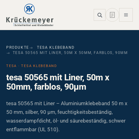
Skip to main navigation
Skip to main content
Skip to page footer
PRODUKTE
TESA KLEBEBAND
TESA 50565 MIT LINER, 50M X 50MM, FARBLOS, 90ΜM
TESA · TESA KLEBEBAND
tesa 50565 mit Liner, 50m x
50mm, farblos, 90µm
tesa 50565 mit Liner – Aluminiumklebeband 50 m x
50 mm, silber, 90 µm, feuchtigkeitsbeständig,
wasserdampfdicht, öl- und säurebeständig, schwer
entflammbar (UL 510).