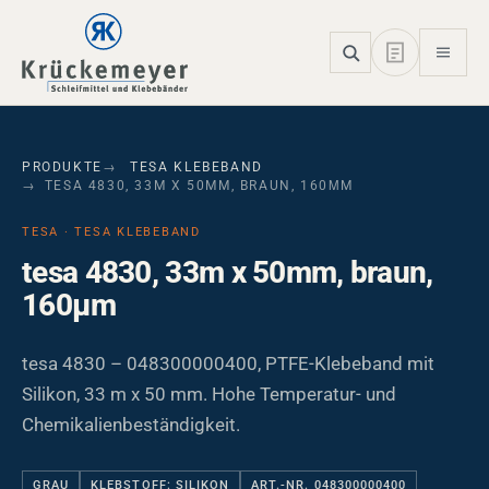
Skip to main navigation
Skip to main content
Skip to page footer
PRODUKTE
TESA KLEBEBAND
TESA 4830, 33M X 50MM, BRAUN, 160ΜM
TESA · TESA KLEBEBAND
tesa 4830, 33m x 50mm, braun,
160µm
tesa 4830 – 048300000400, PTFE-Klebeband mit
Silikon, 33 m x 50 mm. Hohe Temperatur- und
Chemikalienbeständigkeit.
GRAU
KLEBSTOFF: SILIKON
ART.-NR. 048300000400