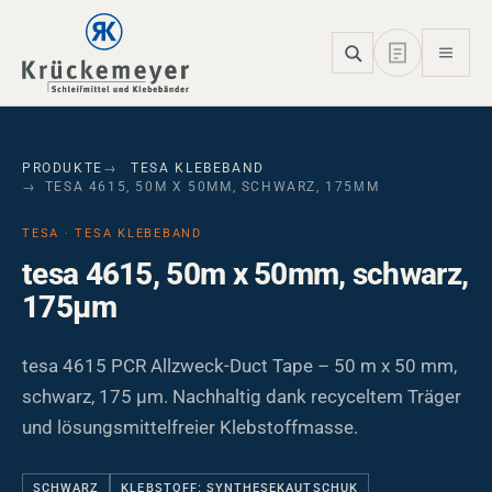
Skip to main navigation
Skip to main content
Skip to page footer
PRODUKTE
TESA KLEBEBAND
TESA 4615, 50M X 50MM, SCHWARZ, 175ΜM
TESA · TESA KLEBEBAND
tesa 4615, 50m x 50mm, schwarz,
175µm
tesa 4615 PCR Allzweck-Duct Tape – 50 m x 50 mm,
schwarz, 175 µm. Nachhaltig dank recyceltem Träger
und lösungsmittelfreier Klebstoffmasse.
SCHWARZ
KLEBSTOFF: SYNTHESEKAUTSCHUK