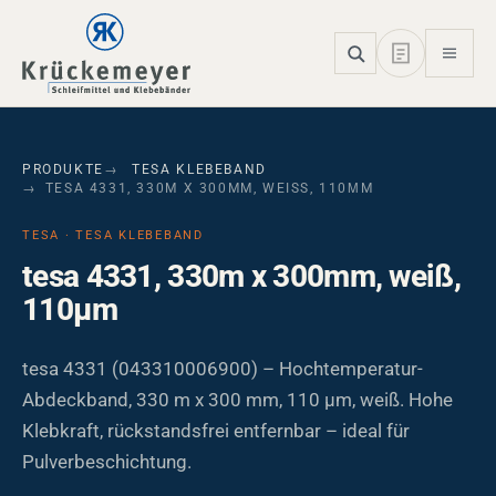
Skip to main navigation
Skip to main content
Skip to page footer
PRODUKTE
TESA KLEBEBAND
TESA 4331, 330M X 300MM, WEISS, 110ΜM
TESA · TESA KLEBEBAND
tesa 4331, 330m x 300mm, weiß,
110µm
tesa 4331 (043310006900) – Hochtemperatur-
Abdeckband, 330 m x 300 mm, 110 µm, weiß. Hohe
Klebkraft, rückstandsfrei entfernbar – ideal für
Pulverbeschichtung.