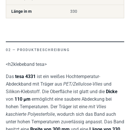
Länge in m
330
PRODUKTBESCHREIBUNG
<h2klebeband tesa>
Das
tesa 4331
ist ein weißes Hochtemperatur-
Abdeckband mit Träger aus
PET/Zellulose-Vlies
und
Silikon-Klebstoff. Die Oberfläche ist glatt und die
Dicke
von
110 µm
ermöglicht eine saubere Abdeckung bei
hohen Temperaturen. Der Träger ist eine
mit Vlies
kaschierte Polyesterfolie
, wodurch sich das Band auch
unter hohen Temperaturen zuverlässig anpasst. Das Band
besitzt eine
Breite von 300 mm
und eine
Länge von 330