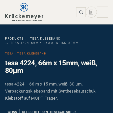
Skip to main navigation
Skip to main content
Skip to page footer
PRODUKTE
TESA KLEBEBAND
TESA 4224, 66M X 15MM, WEISS, 80ΜM
TESA · TESA KLEBEBAND
tesa 4224, 66m x 15mm, weiß,
80µm
tesa 4224 – 66 m x 15 mm, weiß, 80 µm.
Verpackungsklebeband mit Synthesekautschuk-
Klebstoff auf MOPP-Träger.
WEISS
KLEBSTOFF: SYNTHESEKAUTSCHUK