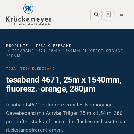
Skip to main navigation
Skip to main content
Skip to page footer
PRODUKTE
TESA KLEBEBAND
TESABAND 4671, 25M X 1540MM, FLUORESZ.-ORANGE,
280ΜM
TESA · TESA KLEBEBAND
tesaband 4671, 25m x 1540mm,
fluoresz.-orange, 280µm
tesaband 4671 – fluoreszierendes Neonorange,
Gewebeband mit Acrylat-Träger, 25 m x 1,54 m, 280
µm, haftet stark auf rauen Oberflächen und lässt sich
rückstandsfrei entfernen.