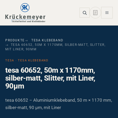
Skip to main navigation
Skip to main content
Skip to page footer
PRODUKTE
TESA KLEBEBAND
TESA 60652, 50M X 1170MM, SILBER-MATT, SLITTER,
MIT LINER, 90ΜM
TESA · TESA KLEBEBAND
tesa 60652, 50m x 1170mm,
silber-matt, Slitter, mit Liner,
90µm
tesa 60652 – Aluminiumklebeband, 50 m × 1170 mm,
silber-matt, 90 µm, mit Liner