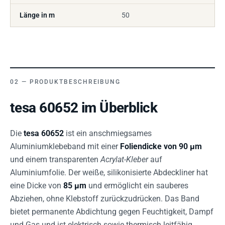
Länge in m
50
PRODUKTBESCHREIBUNG
tesa 60652 im Überblick
Die
tesa 60652
ist ein anschmiegsames
Aluminiumklebeband mit einer
Foliendicke von 90 µm
und einem transparenten
Acrylat-Kleber
auf
Aluminiumfolie. Der weiße, silikonisierte Abdeckliner hat
eine Dicke von
85 µm
und ermöglicht ein sauberes
Abziehen, ohne Klebstoff zurückzudrücken. Das Band
bietet permanente Abdichtung gegen Feuchtigkeit, Dampf
und Gas und ist elektrisch sowie thermisch leitfähig.