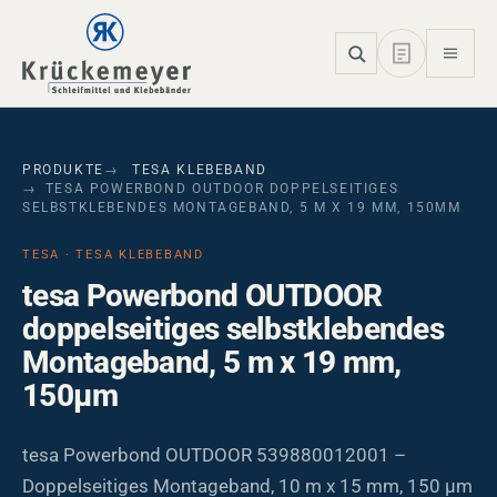
Skip to main navigation
Skip to main content
Skip to page footer
PRODUKTE
TESA KLEBEBAND
TESA POWERBOND OUTDOOR DOPPELSEITIGES
SELBSTKLEBENDES MONTAGEBAND, 5 M X 19 MM, 150ΜM
TESA · TESA KLEBEBAND
tesa Powerbond OUTDOOR
doppelseitiges selbstklebendes
Montageband, 5 m x 19 mm,
150µm
tesa Powerbond OUTDOOR 539880012001 –
Doppelseitiges Montageband, 10 m x 15 mm, 150 µm